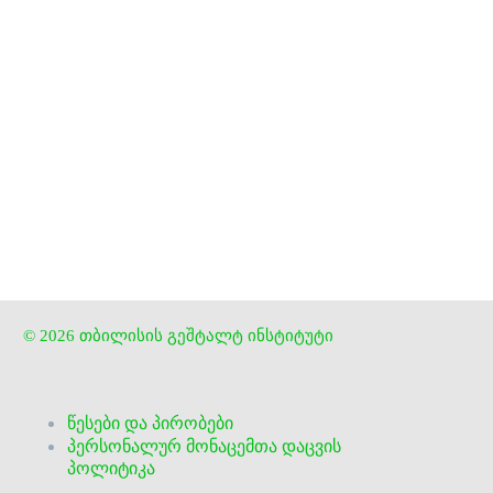


ღამბაშიძის #3, თბილისი 0179, საქართველო


+995 555 330 177


info@tbilisigestalt.ge


Facebook
© 2026 თბილისის გეშტალტ ინსტიტუტი
წესები და პირობები
პერსონალურ მონაცემთა დაცვის
პოლიტიკა